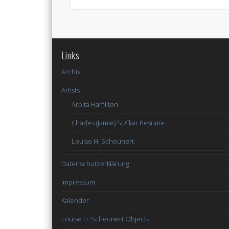
Links
Archiv
Artists
Arpita Hamilton
Charles (Jamie) St Clair Resume
Louise H. Scheunert
Datenschutzerklärung
Impressum
Kalender
Louise H. Scheunert Objects